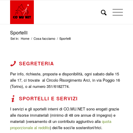
Sportelli
Sei in:
Home
/
Cosa facciamo
/
Sportelli
SEGRETERIA
Per info, richieste, proposte e disponibilità, ogni sabato dalle 15
alle 17, ci trovate al Circolo Risorgimento Arci, in via Poggio 16
(Torino), o al numero 351/6182774.
SPORTELLI E SERVIZI
I servizi e gli sportelli interni di CO.MU.NET sono erogati grazie
alle risorse immateriali (minimo di 48 ore annue di impegno) e
materiali (versamento di un contributo aggiuntivo alla
quota
proporzionale al reddito
) dei/lle soci/ie sostenitori/trici.