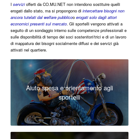
I
servizi
offerti da CO.MU.NET non intendono sostituire quelli
erogati dallo stato, ma si propongono di
intercettare bisogni non
ancora tutelati dal welfare pubblico
o
erogati solo dagli attori
economici presenti sul mercato
. Gli sportelli vengono attivati a
seguito di un sondaggio interno sulle competenze professionali e
sulle disponibilità di tempo dei soci sostenitori/trici e di un lavoro
di mappatura dei bisogni socialmente diffusi e dei servizi già
attivati nel quartiere.
Aiuto spesa e orientamento agli
sportelli