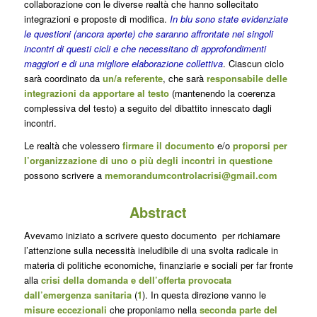
collaborazione con le diverse realtà che hanno sollecitato
integrazioni e proposte di modifica.
In
blu
sono state evidenziate
le
questioni (ancora aperte) che saranno affrontate nei singoli
incontri di questi cicli
e che necessitano di approfondimenti
maggiori e di una migliore elaborazione collettiva
. Ciascun ciclo
sarà coordinato da
un/a referente
, che sarà
responsabile delle
integrazioni da apportare al testo
(mantenendo la coerenza
complessiva del testo) a seguito del dibattito innescato dagli
incontri.
Le realtà che volessero
firmare il documento
e/o
proporsi per
l’organizzazione di uno o più degli incontri in questione
possono scrivere a
memorandumcontrolacrisi@gmail.com
Abstract
Avevamo iniziato a scrivere questo documento per richiamare
l’attenzione sulla necessità ineludibile di una svolta radicale in
materia di politiche economiche, finanziarie e sociali per far fronte
alla
crisi della domanda e dell’offerta provocata
dall’emergenza sanitaria
(
1
). In questa direzione vanno le
misure eccezionali
che proponiamo nella
seconda parte del