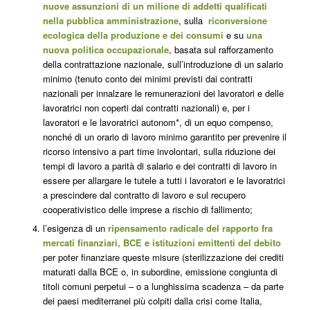
nuove assunzioni di un milione di addetti qualificati
nella pubblica amministrazione
, sulla
riconversione
ecologica della produzione e dei consumi
e su
una
nuova politica occupazionale
, basata sul rafforzamento
della
contrattazione nazionale
, sull’introduzione di
un
salario
minimo
(tenuto conto dei minimi previsti dai contratti
nazionali per innalzare le remunerazioni dei lavoratori e delle
lavoratrici non coperti dai contratti nazionali) e, per i
lavoratori e le lavoratrici autonom*, di un
equo compenso
,
nonché di un
orario di lavoro minimo garantito
per prevenire il
ricorso intensivo a part time involontari,
sulla
riduzione dei
tempi di lavoro a parità di salario
e dei
contratti di lavoro
in
essere per allargare le tutele a tutti i lavoratori e le lavoratrici
a prescindere dal contratto di lavoro e su
l
recupero
cooperativistico delle imprese a rischio di fallimento
;
l’esigenza di un
ripensamento radicale del rapporto fra
mercati finanziari, BCE e istituzioni emittenti del debito
per poter finanziare queste misure (
sterilizzazione dei crediti
maturati dalla BCE
o, in subordine,
emissione congiunta di
titoli comuni perpetui
– o a lunghissima scadenza –
da parte
dei paesi mediterranei più colpiti dalla crisi come Italia,