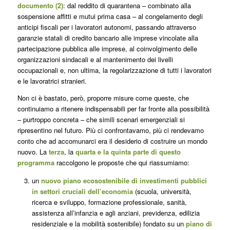
documento (2)
: dal
reddito di quarantena
– combinato alla
sospensione affitti e mutui prima casa
– al
congelamento degli
anticipi fiscali per i lavoratori autonomi
, passando attraverso
garanzie statali di credito bancario alle imprese vincolate alla
partecipazione pubblica alle imprese, al coinvolgimento delle
organizzazioni sindacali e al mantenimento dei livelli
occupazionali
e, non ultima, la
regolarizzazione di tutti i lavoratori
e le lavoratrici stranieri
.
Non ci è bastato, però, proporre misure come queste, che
continuiamo a ritenere indispensabili per far fronte alla possibilità
– purtroppo concreta – che simili scenari emergenziali si
ripresentino nel futuro. Più ci confrontavamo, più ci rendevamo
conto che ad accomunarci era il desiderio di costruire un mondo
nuovo. La
terza
, la
quarta e la quinta parte di questo
programma
raccolgono le proposte che qui riassumiamo:
un
nuovo piano ecosostenibile di investimenti pubblici
in settori cruciali dell’economia
(
scuola, università,
ricerca e sviluppo, formazione professionale, sanità,
assistenza all’infanzia e agli anziani, previdenza, edilizia
residenziale e la mobilità sostenibile)
fondato su un
piano di