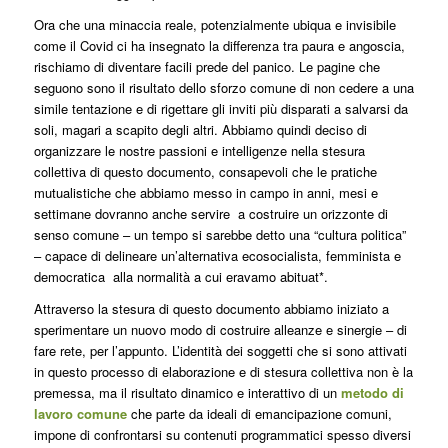
Ora che una minaccia reale, potenzialmente ubiqua e invisibile
come il Covid ci ha insegnato la differenza tra paura e angoscia,
rischiamo di diventare facili prede del panico. Le pagine che
seguono sono il risultato dello sforzo comune di non cedere a una
simile tentazione e di rigettare gli inviti più disparati a salvarsi da
soli, magari a scapito degli altri. Abbiamo quindi deciso di
organizzare le nostre passioni e intelligenze nella stesura
collettiva di questo documento, consapevoli che le pratiche
mutualistiche che abbiamo messo in campo in anni, mesi e
settimane dovranno anche servire a costruire un orizzonte di
senso comune – un tempo si sarebbe detto una “cultura politica”
– capace di delineare un’alternativa ecosocialista, femminista e
democratica alla normalità a cui eravamo abituat*.
Attraverso la stesura di questo documento abbiamo iniziato a
sperimentare un nuovo modo di costruire alleanze e sinergie – di
fare rete, per l’appunto. L’identità dei soggetti che si sono attivati
in questo processo di elaborazione e di stesura collettiva non è la
premessa, ma il risultato dinamico e interattivo di un
metodo di
lavoro comune
che
parte da ideali di emancipazione comuni
,
impone di
confrontarsi su contenuti programmatici spesso diversi