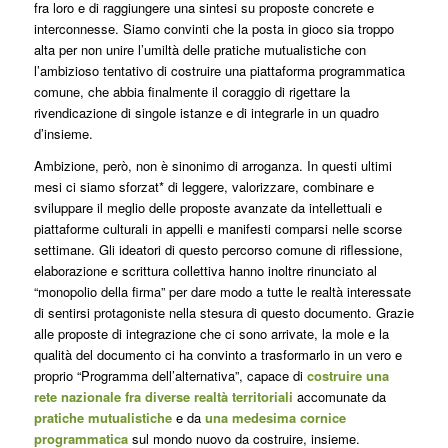
fra loro
e di raggiungere una
sintesi su proposte concrete e
interconnesse
. Siamo convinti che la posta in gioco sia troppo
alta per non unire l’umiltà delle pratiche mutualistiche con
l’ambizioso tentativo di costruire una piattaforma programmatica
comune, che abbia finalmente il coraggio di rigettare la
rivendicazione di singole istanze e di integrarle in un quadro
d’insieme.
Ambizione, però, non è sinonimo di arroganza. In questi ultimi
mesi ci siamo sforzat* di leggere, valorizzare, combinare e
sviluppare il meglio delle proposte avanzate da intellettuali e
piattaforme culturali in appelli e manifesti comparsi nelle scorse
settimane. Gli ideatori di questo percorso comune di riflessione,
elaborazione e scrittura collettiva hanno inoltre rinunciato al
“monopolio della firma” per dare modo a tutte le realtà interessate
di sentirsi protagoniste nella stesura di questo documento. Grazie
alle proposte di integrazione che ci sono arrivate, la mole e la
qualità del documento ci ha convinto a trasformarlo in un vero e
proprio “Programma dell’alternativa”, capace di
costruire una
rete nazionale fra diverse realtà territoriali
accomunate da
pratiche mutualistiche
e da
una medesima cornice
programmatica
sul mondo nuovo da costruire, insieme.