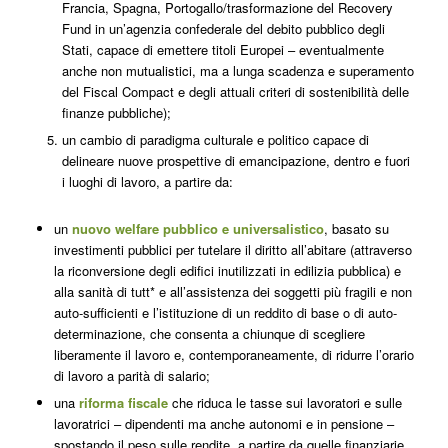
Francia, Spagna, Portogallo
/
trasformazione del Recovery
Fund in un’agenzia confederale del debito pubblico degli
Stati
, capace di emettere titoli Europei – eventualmente
anche non mutualistici, ma a lunga scadenza e
superamento
del Fiscal Compact e degli attuali criteri di sostenibilità delle
finanze pubbliche
);
un cambio di paradigma culturale e politico capace di
delineare nuove prospettive di emancipazione, dentro e fuori
i luoghi di lavoro, a partire da:
un
nuovo welfare pubblico e universalistico
, basato su
investimenti pubblici per tutelare il
diritto all’abitare
(attraverso
la riconversione degli edifici inutilizzati in edilizia pubblica) e
alla
sanità
di tutt* e all’
assistenza
dei soggetti più fragili e non
auto-sufficienti e l’istituzione di un
reddito di base
o di auto-
determinazio
ne, che consenta a chiunque di scegliere
liberamente il lavoro e, contemporaneamente, di ridurre l’orario
di lavoro a parità di salario
;
una
riforma fiscale
che
riduca le tasse sui lavoratori e sulle
lavoratrici
– dipendenti ma anche autonomi e in pensione –
spostando il peso sulle
rendite
, a partire da quelle
finanziarie
,