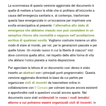
La scommessa di questa versione aggiornata del documento è
quella di mettere a fuoco le sfide che si profilano all’orizzonte a
causa dell’emergenza sanitaria e, al contempo, trasformare
questa fase emergenziale in un’occasione per imprimere una
svolta emancipativa al presente:
l’alternativa allo stato di
emergenza che abbiamo vissuto non può consistere in un
semplice ritorno alla normalità e neppure nell’accettazione
acritica di qualsiasi novità
. Vogliamo costruire insieme un altro
modo di stare al mondo, per noi, per le generazioni passate e per
quelle future. Un mondo nuovo in cui la libertà di ciascun* inizi
dove
comincia
quella altrui, nel rispetto delle altre forme di vita
che abitano l’unico pianeta a nostra disposizione.
Per agevolare la lettura di un documento così denso è stato
inserito un
abstract
con i principali punti programmatici. Questa
versione aggiornata diventerà la base da cui partire per
organizzare
cicli di incontri
da trasmettere online in
collaborazione con
Il Corsaro
per colmare lacune ancora esistenti
e approfondire nodi e questioni cruciali ancora aperte. Nel
documento sono stati
evidenziati in
rosso i nodi tematici
attorno a cui potranno essere organizzati cicli di incontri
, in