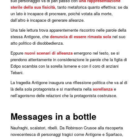
suo personaggio va di pari passo con
una rappresentazione
sterile della sua fisicità
, tanto metaforica quanto effettiva: se da
un lato è incapace di procreare, poiché votata alla morte,
dall’altro è incapace di generare alleanze.
Una tale lettura trova apparentemente riscontro nelle parole della
stessa Antigone, che
denuncia di essere rimasta sola
nel suo
atto politico di disobbedienza.
Eppure
nuovi scenari di alleanza
emergono nel testo, se si
prendono attentamente in considerazione le parole che la figlia di
Edipo scambia con la sorella Ismene e con il coro di anziani
Tebani.
La tragedia Antigone inaugura una riflessione politica che va al di
là della sola protagonista e si manifesta nella
sorellanza
e
nell’agonismo delle relazioni che la protagonista costruisce.
Messages in a bottle
Naufraghi, scalatori, ribelli. Da Robinson Crusoe alla riscoperta
novecentesca di personaggi tragici come Antigone e Spartaco,