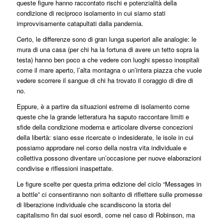
queste figure hanno raccontato rischi e potenzialità della
condizione di reciproco isolamento in cui siamo stati
improvvisamente catapultati dalla pandemia.
Certo, le differenze sono di gran lunga superiori alle analogie: le
mura di una casa (per chi ha la fortuna di avere un tetto sopra la
testa) hanno ben poco a che vedere con luoghi spesso inospitali
come il mare aperto, l’alta montagna o un’intera piazza che vuole
vedere scorrere il sangue di chi ha trovato il coraggio di dire di
no.
Eppure, è a partire da situazioni estreme di isolamento come
queste che la grande letteratura ha saputo raccontare limiti e
sfide della condizione moderna e articolare diverse concezioni
della libertà: siano esse ricercate o indesiderate, le isole in cui
possiamo approdare nel corso della nostra vita individuale e
collettiva possono diventare un’occasione per nuove elaborazioni
condivise e riflessioni inaspettate.
Le figure scelte per questa prima edizione del ciclo “Messages in
a bottle” ci consentiranno non soltanto di riflettere sulle promesse
di liberazione individuale che scandiscono la storia del
capitalismo fin dai suoi esordi, come nel caso di Robinson, ma