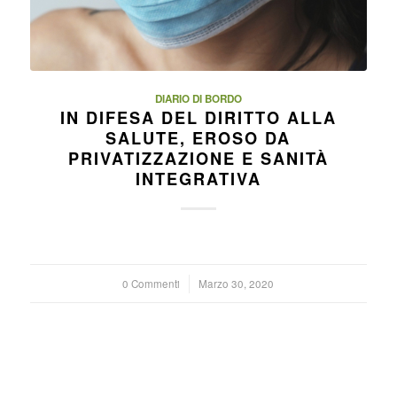
DIARIO DI BORDO
IN DIFESA DEL DIRITTO ALLA
SALUTE, EROSO DA
PRIVATIZZAZIONE E SANITÀ
INTEGRATIVA
0 Commenti
/
Marzo 30, 2020