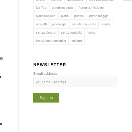
No Tav
panchina gialla
Parco del Meisino
pianificazione
piano
poesia
primo maggio
progetti
psicologia
resistenza verde
sanità
senza dimora
servizi pubblici
torino
transizione ecologica
welfare
no
NEWSLETTER
Email address:
o
ta