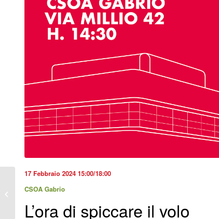
17 Febbraio 2024 15:00/18:00
8 anni con Giulio
CSOA Gabrio
Regeni
L’ora di spiccare il volo