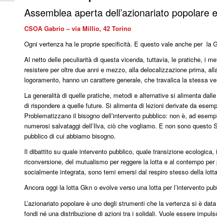
Assemblea aperta dell’azionariato popolare 
CSOA Gabrio – via Millio, 42 Torino
Ogni vertenza ha le proprie specificità. E questo vale anche per la 
Al netto delle peculiarità di questa vicenda, tuttavia, le pratiche, i
resistere per oltre due anni e mezzo, alla delocalizzazione prima, alla 
logoramento, hanno un carattere generale, che travalica la stessa ve
La generalità di quelle pratiche, metodi e alternative si alimenta dal
di rispondere a quelle future. Si alimenta di lezioni derivate da ese
Problematizzano il bisogno dell’intervento pubblico: non è, ad esempi
numerosi salvataggi dell’Ilva, ciò che vogliamo. E non sono questo St
pubblico di cui abbiamo bisogno.
Il dibattito su quale intervento pubblico, quale transizione ecologica,
riconversione, del mutualismo per reggere la lotta e al contempo per p
socialmente integrata, sono temi emersi dal respiro stesso della lotta.
Ancora oggi la lotta Gkn o evolve verso una lotta per l’intervento p
L’azionariato popolare è uno degli strumenti che la vertenza si è data
fondi né una distribuzione di azioni tra i solidali. Vuole essere impu