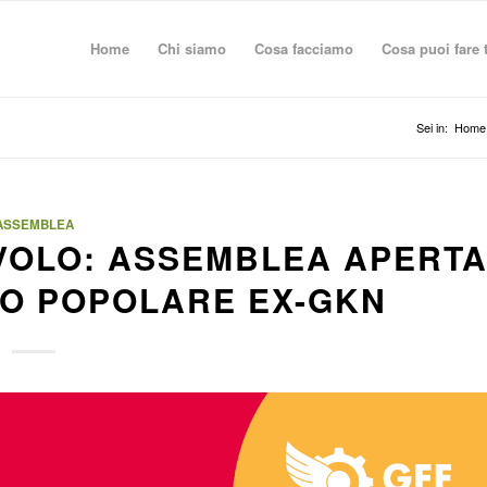
Home
Chi siamo
Cosa facciamo
Cosa puoi fare 
Sei in:
Home
ASSEMBLEA
L VOLO: ASSEMBLEA APERT
TO POPOLARE EX-GKN