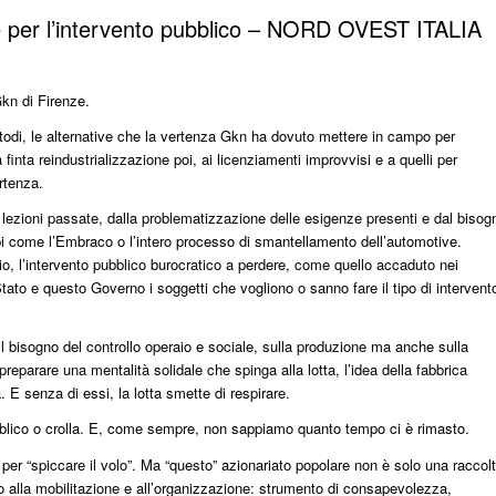
e per l’intervento pubblico – NORD OVEST ITALIA
Gkn di Firenze.
 metodi, le alternative che la vertenza Gkn ha dovuto mettere in campo per
finta reindustrializzazione poi, ai licenziamenti improvvisi e a quelli per
rtenza.
le lezioni passate, dalla problematizzazione delle esigenze presenti e dal bisog
mpi come l’Embraco o l’intero processo di smantellamento dell’automotive.
o, l’intervento pubblico burocratico a perdere, come quello accaduto nei
ato e questo Governo i soggetti che vogliono o sanno fare il tipo di intervent
 il bisogno del controllo operaio e sociale, sulla produzione ma anche sulla
reparare una mentalità solidale che spinga alla lotta, l’idea della fabbrica
 E senza di essi, la lotta smette di respirare.
ubblico o crolla. E, come sempre, non sappiamo quanto tempo ci è rimasto.
 per “spiccare il volo”. Ma “questo” azionariato popolare non è solo una raccol
lso alla mobilitazione e all’organizzazione: strumento di consapevolezza,