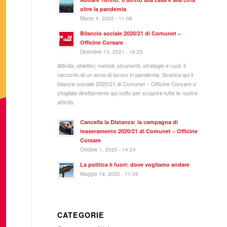
oltre la pandemia
Marzo 4, 2022 - 11:08
Bilancio sociale 2020/21 di Comunet –
Officine Corsare
Dicembre 13, 2021 - 16:25
Attività, obiettivi, metodi, strumenti, strategie e ruoli: il
racconto di un anno di lavoro in pandemia. Scarica qui il
bilancio sociale 2020/21 di Comunet – Officine Corsare o
sfoglialo direttamente qui sotto per scoprire tutte le nostre
attività.
Cancella la Distanza: la campagna di
tesseramento 2020/21 di Comunet – Officine
Corsare
Ottobre 1, 2020 - 14:24
La politica è fuori: dove vogliamo andare
Maggio 19, 2020 - 11:06
CATEGORIE