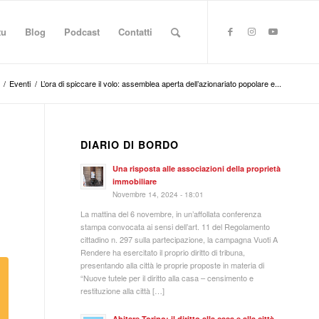
tu
Blog
Podcast
Contatti
/
Eventi
/
L’ora di spiccare il volo: assemblea aperta dell’azionariato popolare e...
DIARIO DI BORDO
A
Una risposta alle associazioni della proprietà
immobiliare
Novembre 14, 2024 - 18:01
La mattina del 6 novembre, in un’affollata conferenza
stampa convocata ai sensi dell’art. 11 del Regolamento
cittadino n. 297 sulla partecipazione, la campagna Vuoti A
Rendere ha esercitato il proprio diritto di tribuna,
presentando alla città le proprie proposte in materia di
“Nuove tutele per il diritto alla casa – censimento e
restituzione alla città […]
Abitare Torino: il diritto alla casa e alla città