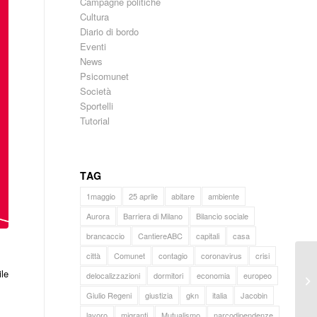
Campagne politiche
Cultura
Diario di bordo
Eventi
News
Psicomunet
Società
Sportelli
Tutorial
TAG
1maggio
25 aprile
abitare
ambiente
Aurora
Barriera di Milano
Bilancio sociale
brancaccio
CantiereABC
capitali
casa
città
Comunet
contagio
coronavirus
crisi
le
delocalizzazioni
dormitori
economia
europeo
Giulio Regeni
giustizia
gkn
italia
Jacobin
lavoro
migranti
Mutualismo
narcodipendenze