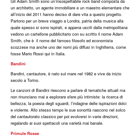
Gli Adam Smith sono un’insospettabile rock band composta da
un architetto, un agente immobiliare e un maestro elementare che
all’inizio del 2011 hanno deciso di dare vita a questo progetto.
Partono per un breve viaggio a Londra, patria della musica alla
quale spesso si sono ispirati, e appena usciti dalla metropolitana
vedono un cartellone pubblicitario con su scritto il nome Adam
Smith, che è il nome del famoso filosofo ed economista
scozzese ma anche uno dei nomi più diffusi in Inghilterra, come
fosse Mario Rossi qui in Italia.
Bandini
Bandini, cantautore, è nato sul mare nel 1982 e vive da inizio
secolo a Torino.
Le canzoni di Bandini riescono a parlare di tematiche attuali ma
non rinunciano mai a esplorare sfere più intimiste: la ricerca di
bellezza, la poesia degli sguardi, l’indagine delle ispirazioni dolci
e violente. Allo stesso tempo le sue sonorità nascono nel solco
del cantautorato classico per poi evolversi in varie direzioni,
regalando ai suoi spettacoli una varietà mai banale.
Primule Rosse