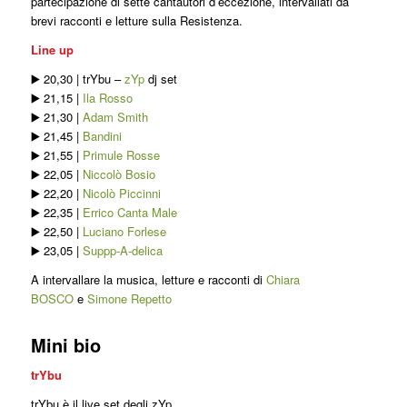
partecipazione di sette cantautori d’eccezione, intervallati da
brevi racconti e letture sulla Resistenza.
Line up
▶️
20,30 | trYbu –
zYp
dj set
▶️
21,15 |
Ila Rosso
▶️
21,30 |
Adam Smith
▶️
21,45 |
Bandini
▶️
21,55 |
Primule Rosse
▶️
22,05 |
Niccolò Bosio
▶️
22,20 |
Nicolò Piccinni
▶️
22,35 |
Errico Canta Male
▶️
22,50 |
Luciano Forlese
▶️
23,05 |
Suppp-A-delica
A intervallare la musica, letture e racconti di
Chiara
BOSCO
e
Simone Repetto
Mini bio
trYbu
trYbu è il live set degli zYp.