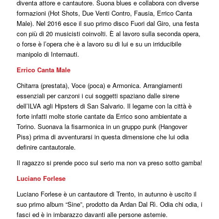
diventa attore e cantautore. Suona blues e collabora con diverse
formazioni (Hot Shots, Due Venti Contro, Fausia, Errico Canta
Male). Nel 2016 esce il suo primo disco Fuori dal Giro, una festa
con più di 20 musicisti coinvolti. È al lavoro sulla seconda opera,
o forse è l’opera che è a lavoro su di lui e su un irriducibile
manipolo di Internauti.
Errico Canta Male
Chitarra (prestata), Voce (poca) e Armonica. Arrangiamenti
essenziali per canzoni i cui soggetti spaziano dalle sirene
dell’ILVA agli Hipsters di San Salvario. Il legame con la città è
forte infatti molte storie cantate da Errico sono ambientate a
Torino. Suonava la fisarmonica in un gruppo punk (Hangover
Piss) prima di avventurarsi in questa dimensione che lui odia
definire cantautorale.
Il ragazzo si prende poco sul serio ma non va preso sotto gamba!
Luciano Forlese
Luciano Forlese è un cantautore di Trento, in autunno è uscito il
suo primo album “Sine”, prodotto da Ardan Dal Rì. Odia chi odia, i
fasci ed è in imbarazzo davanti alle persone astemie.