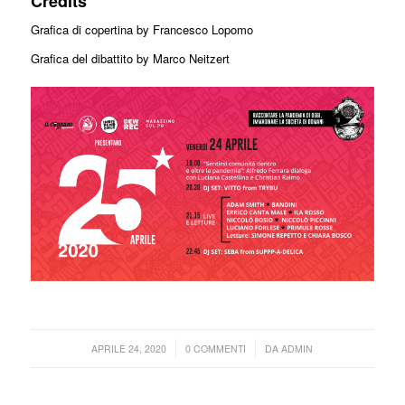
Credits
Grafica di copertina by Francesco Lopomo
Grafica del dibattito by Marco Neitzert
/
/
APRILE 24, 2020
0 COMMENTI
DA
ADMIN