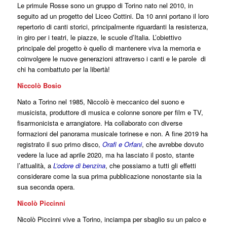
Le primule Rosse sono un gruppo di Torino nato nel 2010, in
seguito ad un progetto del Liceo Cottini. Da 10 anni portano il loro
repertorio di canti storici, principalmente riguardanti la resistenza,
in giro per i teatri, le piazze, le scuole d’Italia. L’obiettivo
principale del progetto è quello di mantenere viva la memoria e
coinvolgere le nuove generazioni attraverso i canti e le parole di
chi ha combattuto per la libertà!
Niccolò Bosio
Nato a Torino nel 1985, Niccolò è meccanico del suono e
musicista, produttore di musica e colonne sonore per film e TV,
fisarmonicista e arrangiatore. Ha collaborato con diverse
formazioni del panorama musicale torinese e non. A fine 2019 ha
registrato il suo primo disco,
Orafi e Orfani
, che avrebbe dovuto
vedere la luce ad aprile 2020, ma ha lasciato il posto, stante
l’attualità, a
L’odore di benzina
, che possiamo a tutti gli effetti
considerare come la sua prima pubblicazione nonostante sia la
sua seconda opera.
Nicolò Piccinni
Nicolò Piccinni vive a Torino, inciampa per sbaglio su un palco e