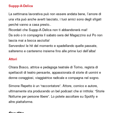
Suppp-A-Delica
La settimana lavorativa può non essere andata bene, l’amore di
una vita può anche averti lasciato, i tuoi amici sono degli sfigati
perché vanno a casa presto..
Ricordati che Suppp-A-Delica non ti abbandonerà mai!
Da solo o in compagnia il sabato sera del Magazzino sul Po non
lascia mai a bocca asciutta!
Servendovi le hit del momento e spadellando quelle passate,
salteremo e canteremo insieme fino alle prime luci dell’alba!
Attori
Chiara Bosco, attrice e pedagoga teatrale di Torino, regista di
spettacoli di teatro pensante, appassionata di storie di uomini e
donne coraggiosi, viaggiatrice radicale e compagna nel sogno.
Simone Repetto è un “raccontatore”. Attore, comico e autore,
ultimamente sta producendo un bel podcast che si intitola: “Storie
Notturne per persone libere”. Lo potete ascoltare su Spotify e
altre piattaforme.