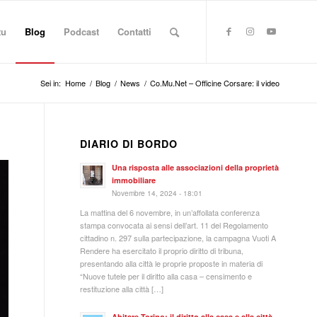
tu
Blog
Podcast
Contatti
Sei in:
Home
/
Blog
/
News
/
Co.Mu.Net – Officine Corsare: il video
DIARIO DI BORDO
Una risposta alle associazioni della proprietà
immobiliare
Novembre 14, 2024 - 18:01
La mattina del 6 novembre, in un’affollata conferenza
stampa convocata ai sensi dell’art. 11 del Regolamento
cittadino n. 297 sulla partecipazione, la campagna Vuoti A
Rendere ha esercitato il proprio diritto di tribuna,
presentando alla città le proprie proposte in materia di
“Nuove tutele per il diritto alla casa – censimento e
restituzione alla città […]
Abitare Torino: il diritto alla casa e alla città