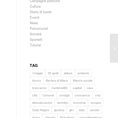
Campagne politiche
Cultura
Diario di bordo
Eventi
News
Psicomunet
Società
Sportelli
Tutorial
TAG
1maggio
25 aprile
abitare
ambiente
Aurora
Barriera di Milano
Bilancio sociale
brancaccio
CantiereABC
capitali
casa
città
Comunet
contagio
coronavirus
crisi
delocalizzazioni
dormitori
economia
europeo
Giulio Regeni
giustizia
gkn
italia
Jacobin
lavoro
migranti
Mutualismo
narcodipendenze