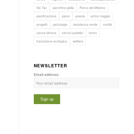
No Tav
panchina gialla
Parco del Meisino
pianificazione
piano
poesia
primo maggio
progetti
psicologia
resistenza verde
sanità
senza dimora
servizi pubblici
torino
transizione ecologica
welfare
NEWSLETTER
Email address: