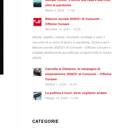
oltre la pandemia
Marzo 4, 2022 - 11:08
Bilancio sociale 2020/21 di Comunet –
Officine Corsare
Dicembre 13, 2021 - 16:25
Attività, obiettivi, metodi, strumenti, strategie e ruoli: il
racconto di un anno di lavoro in pandemia. Scarica qui il
bilancio sociale 2020/21 di Comunet – Officine Corsare o
sfoglialo direttamente qui sotto per scoprire tutte le nostre
attività.
Cancella la Distanza: la campagna di
tesseramento 2020/21 di Comunet – Officine
Corsare
Ottobre 1, 2020 - 14:24
La politica è fuori: dove vogliamo andare
Maggio 19, 2020 - 11:06
CATEGORIE