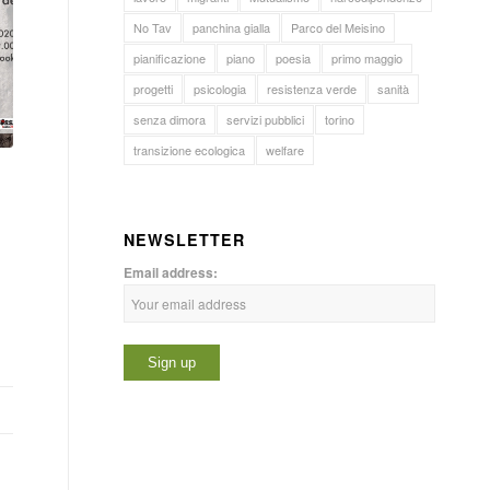
No Tav
panchina gialla
Parco del Meisino
pianificazione
piano
poesia
primo maggio
progetti
psicologia
resistenza verde
sanità
senza dimora
servizi pubblici
torino
transizione ecologica
welfare
NEWSLETTER
Email address: