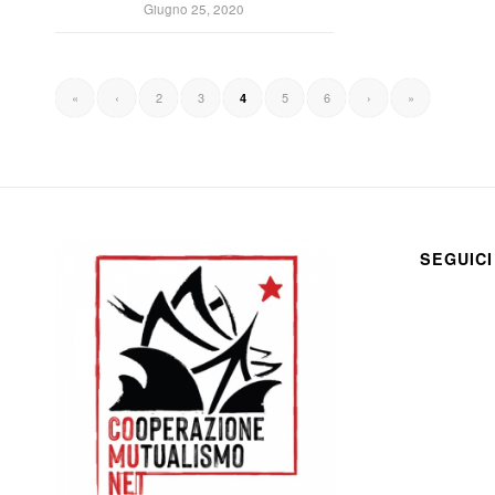
Giugno 25, 2020
«
‹
2
3
5
6
›
»
4
SEGUICI