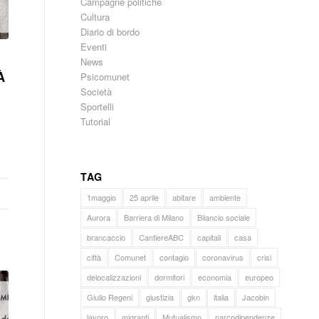
Campagne politiche
Cultura
Diario di bordo
Eventi
News
À
Psicomunet
Società
Sportelli
Tutorial
TAG
1maggio
25 aprile
abitare
ambiente
Aurora
Barriera di Milano
Bilancio sociale
brancaccio
CantiereABC
capitali
casa
città
Comunet
contagio
coronavirus
crisi
delocalizzazioni
dormitori
economia
europeo
Giulio Regeni
giustizia
gkn
italia
Jacobin
lavoro
migranti
Mutualismo
narcodipendenze