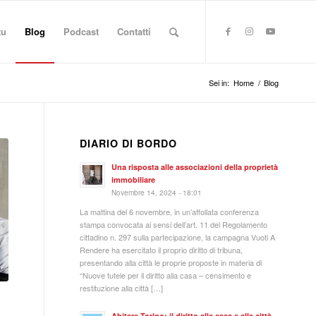
tu
Blog
Podcast
Contatti
Sei in:
Home
/
Blog
DIARIO DI BORDO
Una risposta alle associazioni della proprietà
immobiliare
Novembre 14, 2024 - 18:01
La mattina del 6 novembre, in un’affollata conferenza
stampa convocata ai sensi dell’art. 11 del Regolamento
cittadino n. 297 sulla partecipazione, la campagna Vuoti A
Rendere ha esercitato il proprio diritto di tribuna,
presentando alla città le proprie proposte in materia di
“Nuove tutele per il diritto alla casa – censimento e
restituzione alla città […]
Abitare Torino: il diritto alla casa e alla città