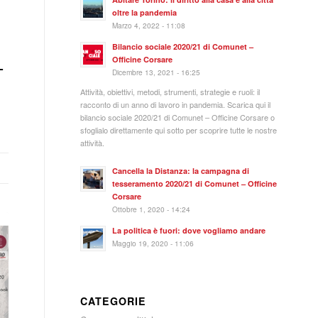
oltre la pandemia
Marzo 4, 2022 - 11:08
Bilancio sociale 2020/21 di Comunet –
Officine Corsare
–
Dicembre 13, 2021 - 16:25
Attività, obiettivi, metodi, strumenti, strategie e ruoli: il
racconto di un anno di lavoro in pandemia. Scarica qui il
bilancio sociale 2020/21 di Comunet – Officine Corsare o
sfoglialo direttamente qui sotto per scoprire tutte le nostre
attività.
Cancella la Distanza: la campagna di
tesseramento 2020/21 di Comunet – Officine
Corsare
Ottobre 1, 2020 - 14:24
La politica è fuori: dove vogliamo andare
Maggio 19, 2020 - 11:06
CATEGORIE