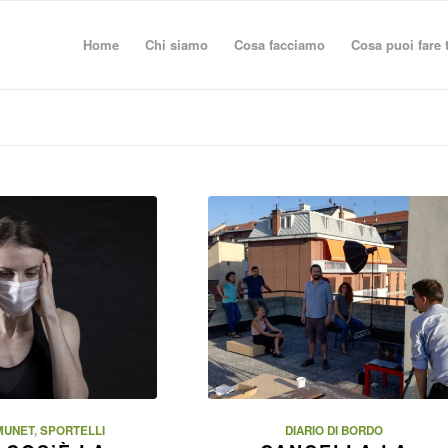
Home
Chi siamo
Cosa facciamo
Cosa puoi fare 
MUNET
,
SPORTELLI
DIARIO DI BORDO